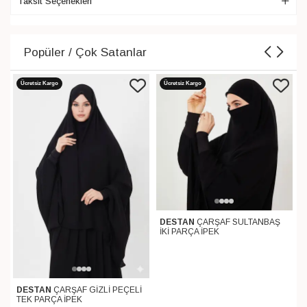
Taksit Seçenekleri
Popüler / Çok Satanlar
Ücretsiz Kargo
Ücretsiz Kargo
DESTAN
ÇARŞAF SULTANBAŞ
İKİ PARÇA İPEK
DESTAN
ÇARŞAF GİZLİ PEÇELİ
TEK PARÇA İPEK