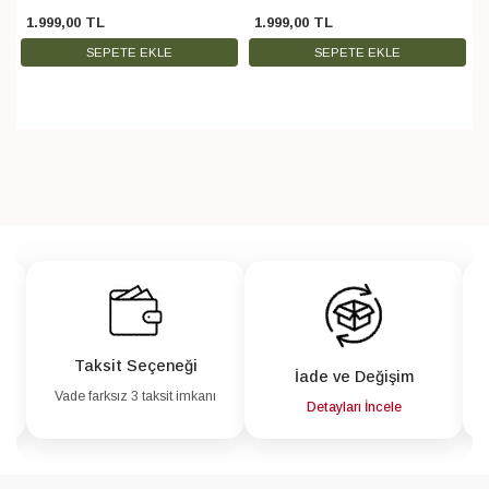
1.999
,
00
TL
1.999
,
00
TL
SEPETE EKLE
SEPETE EKLE
Taksit Seçeneği
İade ve Değişim
Vade farksız 3 taksit imkanı
a
Detayları İncele