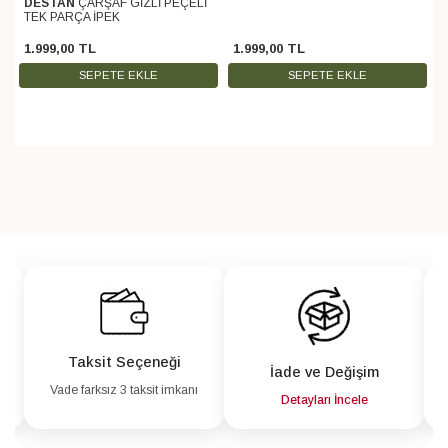
DESTAN
ÇARŞAF GİZLİ PEÇELİ
TEK PARÇA İPEK
1.999
,
00
TL
1.999
,
00
TL
SEPETE EKLE
SEPETE EKLE
Taksit Seçeneği
İade ve Değişim
Vade farksız 3 taksit imkanı
a
Detayları İncele