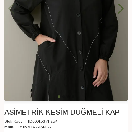
ASİMETRİK KESİM DÜĞMELİ KAP
Stok Kodu:
FTD00015SYH25K
Marka:
FATMA DANIŞMAN