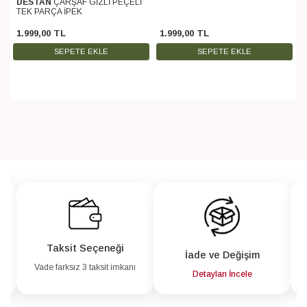
DESTAN
ÇARŞAF GİZLİ PEÇELİ
TEK PARÇA İPEK
1.999
,
00
TL
1.999
,
00
TL
SEPETE EKLE
SEPETE EKLE
Taksit Seçeneği
İade ve Değişim
Vade farksız 3 taksit imkanı
a
Detayları İncele