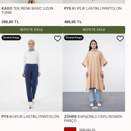
KADO
TEK RENK BASIC UZUN
PYS
İKİ İPLİK LASTİKLİ PANTOLON
TUNİK
399
,
00
TL
499
,
00
TL
SEPETE EKLE
SEPETE EKLE
Ücretsiz Kargo
Ücretsiz Kargo
PYS
İKİ İPLİK LASTİKLİ PANTOLON
ZÜHRE
KAPŞONLU CEPLİ BONİTA
PANÇO
999
,
00
TL