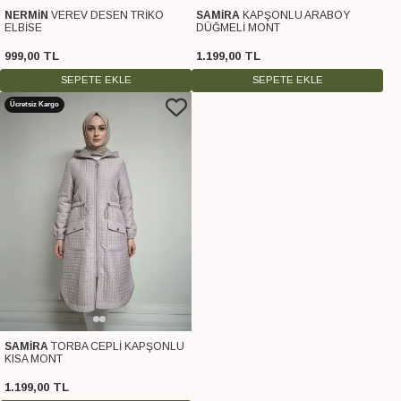
NERMİN
VEREV DESEN TRİKO
SAMİRA
KAPŞONLU ARABOY
ELBİSE
DÜĞMELİ MONT
999
,
00
TL
1.199
,
00
TL
SEPETE EKLE
SEPETE EKLE
Ücretsiz Kargo
SAMİRA
TORBA CEPLİ KAPŞONLU
KISA MONT
1.199
,
00
TL