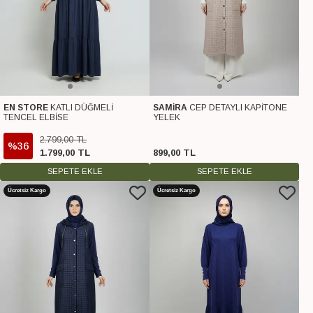
EN STORE
KATLI DÜĞMELİ
SAMİRA
CEP DETAYLI KAPİTONE
TENCEL ELBİSE
YELEK
2.799
,
00
TL
%36
1.799
,
00
TL
899
,
00
TL
SEPETE EKLE
SEPETE EKLE
Ücretsiz Kargo
Ücretsiz Kargo