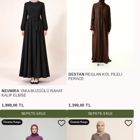
DESTAN
REGLAN KOL PİLELİ
FERACE
NEVMİRA
YAKA BÜZGÜLÜ RAHAT
KALIP ELBİSE
1.899
,
00
TL
1.399
,
00
TL
SEPETE EKLE
SEPETE EKLE
Ücretsiz Kargo
Ücretsiz Kargo