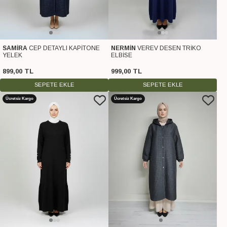
SAMİRA
CEP DETAYLI KAPİTONE
NERMİN
VEREV DESEN TRİKO
YELEK
ELBİSE
899
,
00
TL
999
,
00
TL
SEPETE EKLE
SEPETE EKLE
Ücretsiz Kargo
Ücretsiz Kargo