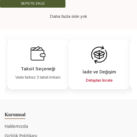
SEPETE EKLE
Daha fazla ürün yok
Taksit Seçeneği
İade ve Değişim
Vade farksız 3 taksit imkanı
a
Detayları İncele
Kurumsal
Hakkımızda
Gizlilik Politikası