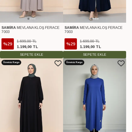
SAMİRA
MEVLANA KLOŞ FERACE
SAMİRA
MEVLANA KLOŞ FERACE
7003
7003
1.699
,
00
TL
1.699
,
00
TL
%29
%29
1.199
,
00
TL
1.199
,
00
TL
SEPETE EKLE
SEPETE EKLE
Ücretsiz Kargo
Ücretsiz Kargo