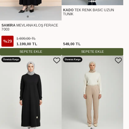
KADO
TEK RENK BASIC UZUN
TUNİK
SAMİRA
MEVLANA KLOŞ FERACE
7003
1.699
,
00
TL
%29
1.199
,
00
TL
549
,
00
TL
SEPETE EKLE
SEPETE EKLE
Ücretsiz Kargo
Ücretsiz Kargo