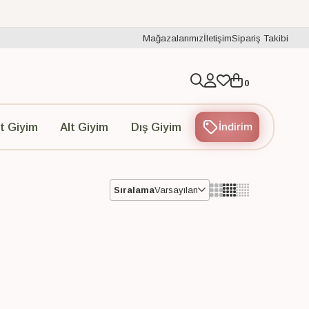
Mağazalarımız
İletişim
Sipariş Takibi
0
İndirim
t Giyim
Alt Giyim
Dış Giyim
Sıralama
Varsayılan
Varsayılan
Fiyat Artan
Fiyat Azalan
İndirim Oranı Artan
İndirim Oranı Azalan