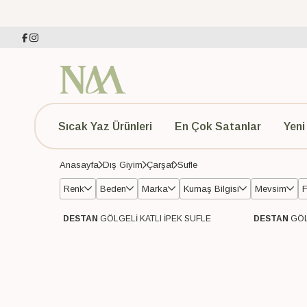
Sıcak Yaz Ürünleri
En Çok Satanlar
Yeni
Anasayfa
Dış Giyim
Çarşaf
Sufle
Renk
Beden
Marka
Kumaş Bilgisi
Mevsim
F
ANTRASİT
STD
DESTAN
İpek
1
3
4 Mevsim
3
DESTAN
GÖLGELİ KATLI İPEK SUFLE
DESTAN
GÖL
Ücretsiz Kargo
Ücretsiz Karg
KAHVE
1
SİYAH
1