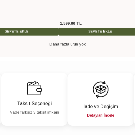
1.599
,
00
TL
SEPETE EKLE
SEPETE EKLE
Daha fazla ürün yok
Taksit Seçeneği
İade ve Değişim
Vade farksız 3 taksit imkanı
Detayları İncele