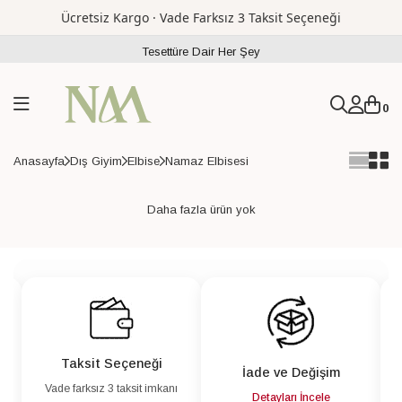
Ücretsiz Kargo · Vade Farksız 3 Taksit Seçeneği
Tesettüre Dair Her Şey
0
Anasayfa
Dış Giyim
Elbise
Namaz Elbisesi
Daha fazla ürün yok
Taksit Seçeneği
İade ve Değişim
Vade farksız 3 taksit imkanı
a
Detayları İncele